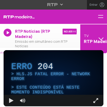
Entrar
RTP Notícias (RTP
NO AR
TV
Madeira)
RTP Madei
Emissão em simultâneo com RTP
Notícias
ERRO
204
HLS.JS FATAL ERROR - NETWORK
ERROR
ESTE CONTEÚDO ESTÁ NESTE
MOMENTO INDISPONÍVEL