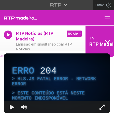
Entrar
RTP Notícias (RTP
NO AR
TV
Madeira)
RTP Madei
Emissão em simultâneo com RTP
Notícias
ERRO
204
HLS.JS FATAL ERROR - NETWORK
ERROR
ESTE CONTEÚDO ESTÁ NESTE
MOMENTO INDISPONÍVEL