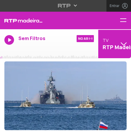
Entrar
Sem Filtros
NO AR
TV
RTP Madei