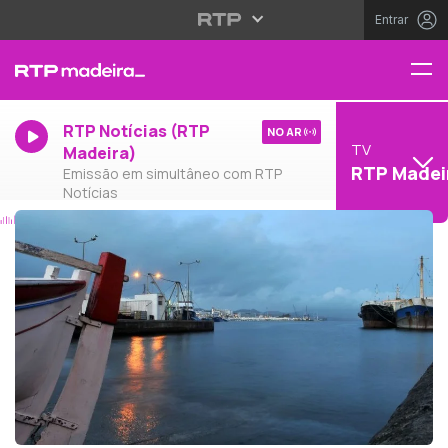
Entrar
RTP Notícias (RTP
NO AR
TV
Madeira)
RTP Madei
Emissão em simultâneo com RTP
Notícias