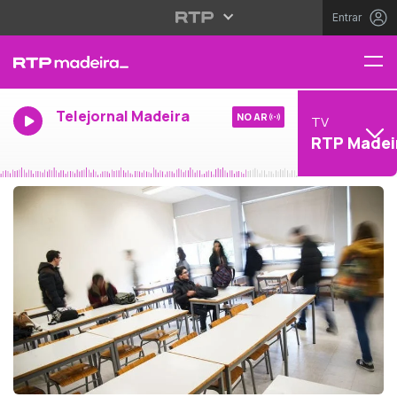
Entrar
Telejornal Madeira
NO AR
TV
RTP Madei