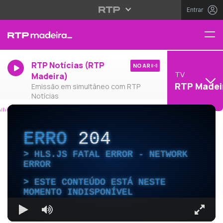
Entrar
RTP Notícias (RTP
NO AR
TV
Madeira)
RTP Madei
Emissão em simultâneo com RTP
Notícias
ERRO
204
HLS.JS FATAL ERROR - NETWORK
ERROR
ESTE CONTEÚDO ESTÁ NESTE
MOMENTO INDISPONÍVEL