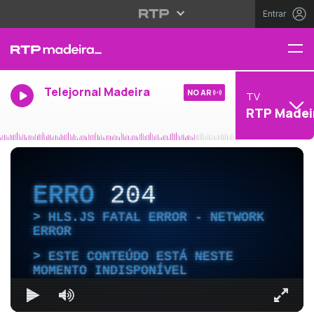
Entrar
Telejornal Madeira
NO AR
TV
RTP Madei
ERRO
204
HLS.JS FATAL ERROR - NETWORK
ERROR
ESTE CONTEÚDO ESTÁ NESTE
MOMENTO INDISPONÍVEL