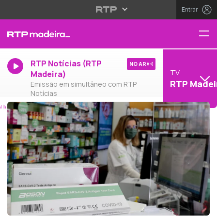
Entrar
RTP Notícias (RTP
NO AR
TV
Madeira)
RTP Madei
Emissão em simultâneo com RTP
Notícias