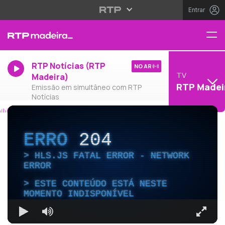
Entrar
RTP Notícias (RTP
NO AR
TV
Madeira)
RTP Madei
Emissão em simultâneo com RTP
Notícias
ERRO
204
HLS.JS FATAL ERROR - NETWORK
ERROR
ESTE CONTEÚDO ESTÁ NESTE
MOMENTO INDISPONÍVEL