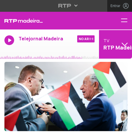
Entrar
Telejornal Madeira
NO AR
TV
RTP Madei