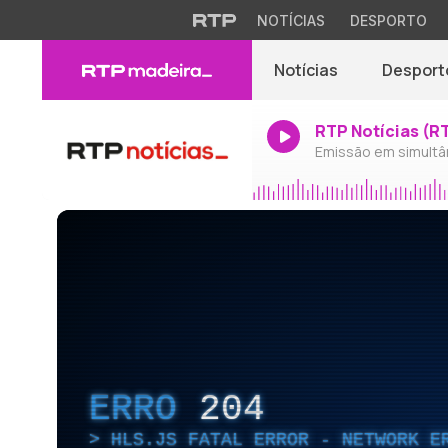
NOTÍCIAS
DESPORTO
Notícias
Desport
RTP Notícias (R
Emissão em simultâ
ERRO
204
HLS.JS FATAL ERROR - NETWORK E