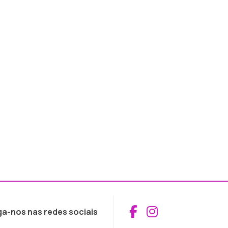
Aceder ao Fac
Aceder ao I
ga-nos nas redes sociais