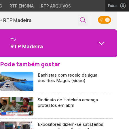
G
RTP ENSINA
RTP ARQUIVOS
Entrar
+ RTP Madeira
TV
RTP Madeira
Pode também gostar
Banhistas com receio da água
dos Reis Magos (vídeo)
Sindicato de Hotelaria ameaça
protestos em abril
Expositores dizem-se satisfeitos