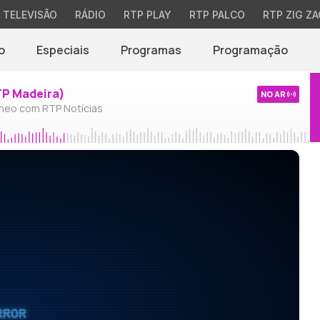
TELEVISÃO
RÁDIO
RTP PLAY
RTP PALCO
RTP ZIG ZA
o
Especiais
Programas
Programação
TP Madeira)
NO AR
neo com RTP Notícias
RROR