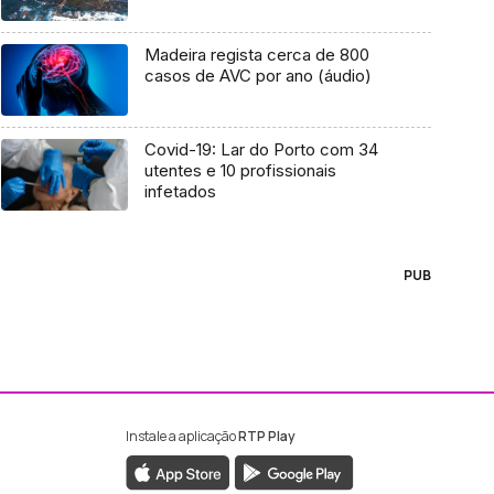
Madeira regista cerca de 800
casos de AVC por ano (áudio)
Covid-19: Lar do Porto com 34
utentes e 10 profissionais
infetados
PUB
Instale a aplicação
RTP Play
ebook da RTP Madeira
nstagram da RTP Madeira