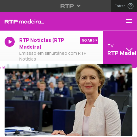
Entrar
RTP Notícias (RTP
NO AR
TV
Madeira)
RTP Madei
Emissão em simultâneo com RTP
Notícias