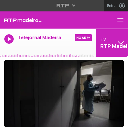
Entrar
Telejornal Madeira
NO AR
TV
RTP Madei