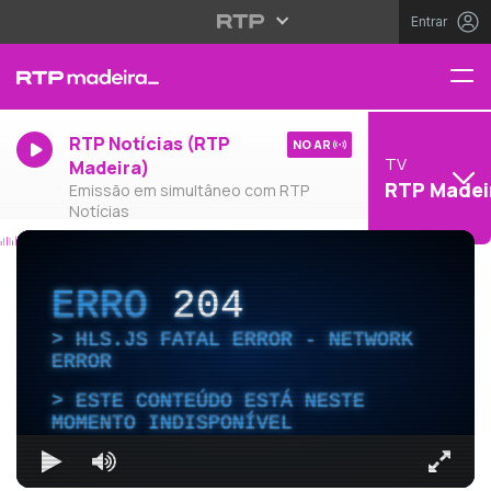
Entrar
RTP Notícias (RTP
NO AR
TV
Madeira)
RTP Madei
Emissão em simultâneo com RTP
Notícias
ERRO
204
HLS.JS FATAL ERROR - NETWORK
ERROR
ESTE CONTEÚDO ESTÁ NESTE
MOMENTO INDISPONÍVEL