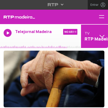
Entrar
Telejornal Madeira
NO AR
TV
RTP Madei