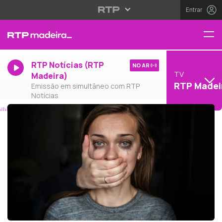
Entrar
RTP Notícias (RTP
NO AR
TV
Madeira)
RTP Madei
Emissão em simultâneo com RTP
Notícias