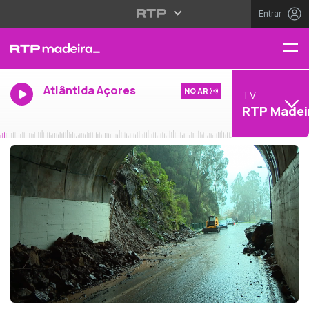
Entrar
Atlântida Açores
NO AR
TV
RTP Madei