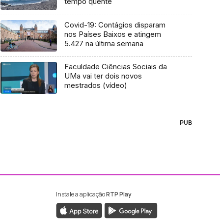
tempo quente
Covid-19: Contágios disparam
nos Países Baixos e atingem
5.427 na última semana
Faculdade Ciências Sociais da
UMa vai ter dois novos
mestrados (vídeo)
PUB
Instale a aplicação
RTP Play
ebook da RTP Madeira
nstagram da RTP Madeira