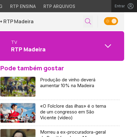
G
RTP ENSINA
RTP ARQUIVOS
Entrar
+ RTP Madeira
TV
RTP Madeira
Pode também gostar
Produção de vinho deverá
aumentar 10% na Madeira
«O Folclore das ilhas» é o tema
de um congresso em São
Vicente (vídeo)
Morreu a ex-procuradora-geral