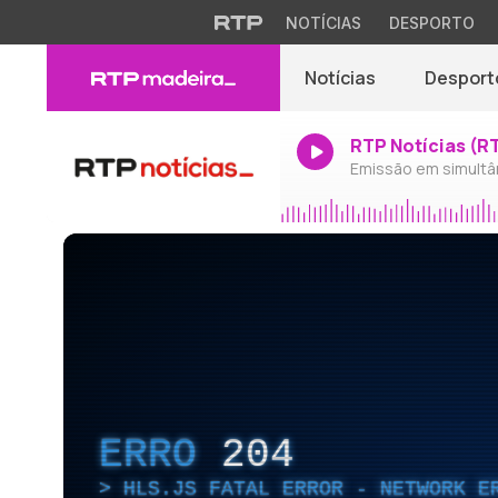
NOTÍCIAS
DESPORTO
Notícias
Desport
RTP Notícias (R
Emissão em simultâ
ERRO
204
HLS.JS FATAL ERROR - NETWORK E