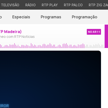
TELEVISÃO
RÁDIO
RTP PLAY
RTP PALCO
RTP ZIG ZA
o
Especiais
Programas
Programação
TP Madeira)
NO AR
neo com RTP Notícias
RROR