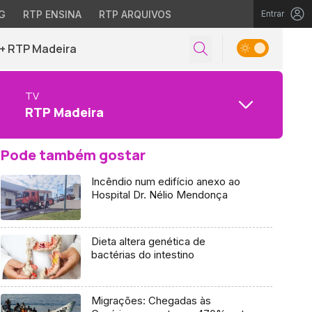
G
RTP ENSINA
RTP ARQUIVOS
Entrar
+ RTP Madeira
TV
RTP Madeira
Pode também gostar
Incêndio num edifício anexo ao
Hospital Dr. Nélio Mendonça
Dieta altera genética de
bactérias do intestino
Migrações: Chegadas às