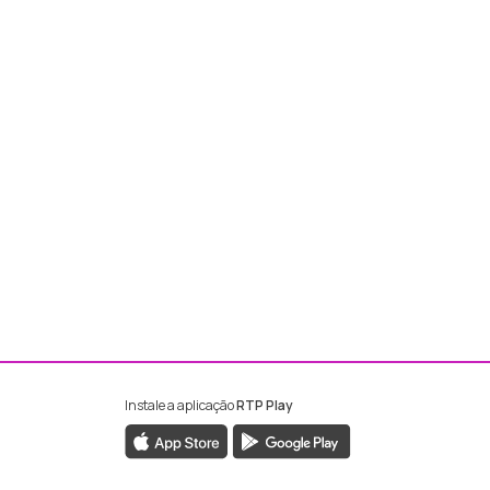
Instale a aplicação
RTP Play
ebook da RTP Madeira
nstagram da RTP Madeira