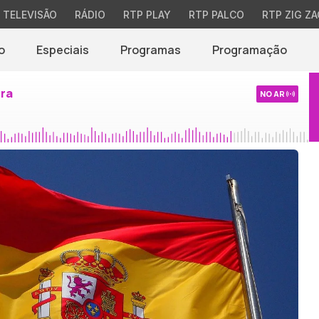
TELEVISÃO
RÁDIO
RTP PLAY
RTP PALCO
RTP ZIG ZA
o
Especiais
Programas
Programação
ira
NO AR