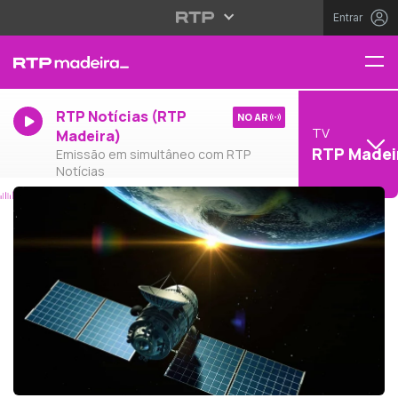
Entrar
RTP Notícias (RTP
NO AR
TV
Madeira)
RTP Madei
Emissão em simultâneo com RTP
Notícias