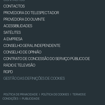
CONTACTOS
PROVEDORA DO TELESPECTADOR
PROVEDORA DO OUVINTE
ACESSIBILIDADES
SATÉLITES
A EMPRESA
CONSELHO GERAL INDEPENDENTE
CONSELHO DE OPINIÃO
CONTRATO DE CONCESSÃO DO SERVIÇO PÚBLICO DE
RÁDIO E TELEVISÃO
RGPD
GESTÃO DAS DEFINIÇÕES DE COOKIES
POLÍTICA DE PRIVACIDADE
|
POLÍTICA DE COOKIES
|
TERMOS E
CONDIÇÕES
|
PUBLICIDADE