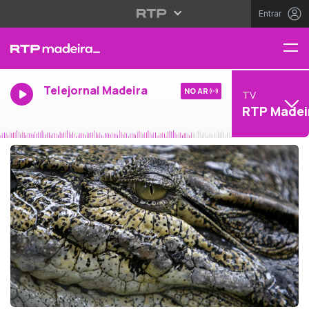
Entrar
Telejornal Madeira
NO AR
TV
RTP Madei