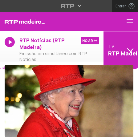
Entrar
RTP Notícias (RTP
NO AR
TV
Madeira)
RTP Madei
Emissão em simultâneo com RTP
Notícias