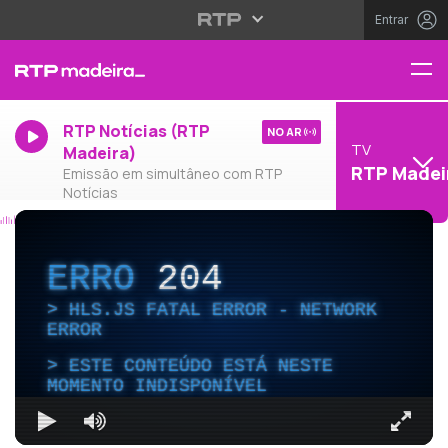
Entrar
RTP Notícias (RTP
NO AR
TV
Madeira)
RTP Madei
Emissão em simultâneo com RTP
Notícias
ERRO
204
HLS.JS FATAL ERROR - NETWORK
ERROR
ESTE CONTEÚDO ESTÁ NESTE
MOMENTO INDISPONÍVEL