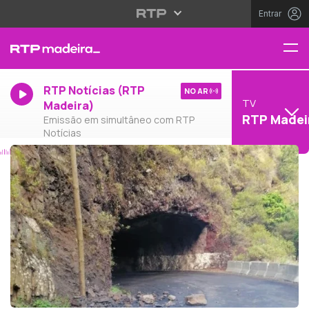
Entrar
RTP Notícias (RTP
NO AR
TV
Madeira)
RTP Madei
Emissão em simultâneo com RTP
Notícias