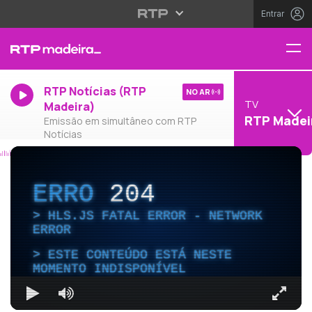
Entrar
RTP Notícias (RTP
NO AR
TV
Madeira)
RTP Madei
Emissão em simultâneo com RTP
Notícias
ERRO
204
HLS.JS FATAL ERROR - NETWORK
ERROR
ESTE CONTEÚDO ESTÁ NESTE
MOMENTO INDISPONÍVEL