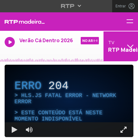
Entrar
Verão Cá Dentro 2026
NO AR
TV
RTP Madei
ERRO
204
HLS.JS FATAL ERROR - NETWORK
ERROR
ESTE CONTEÚDO ESTÁ NESTE
MOMENTO INDISPONÍVEL