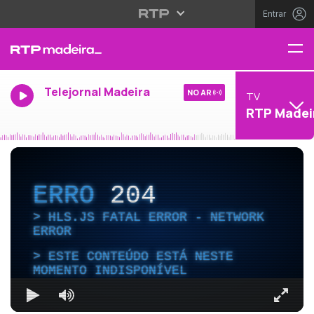
Entrar
Telejornal Madeira
NO AR
TV
RTP Madei
ERRO
204
HLS.JS FATAL ERROR - NETWORK
ERROR
ESTE CONTEÚDO ESTÁ NESTE
MOMENTO INDISPONÍVEL