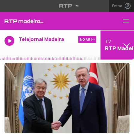
Entrar
Telejornal Madeira
NO AR
TV
RTP Madei