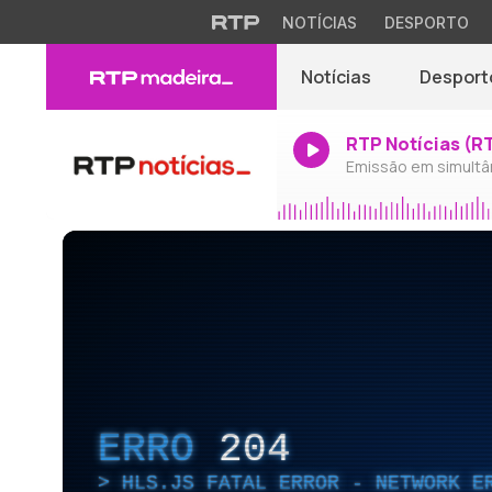
NOTÍCIAS
DESPORTO
Notícias
Desport
RTP Notícias (R
Emissão em simultâ
ERRO
204
HLS.JS FATAL ERROR - NETWORK E