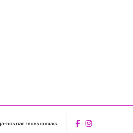
Aceder ao Fac
Aceder ao I
ga-nos nas redes sociais