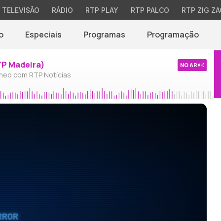
TELEVISÃO
RÁDIO
RTP PLAY
RTP PALCO
RTP ZIG ZA
o
Especiais
Programas
Programação
TP Madeira)
NO AR
neo com RTP Notícias
RROR