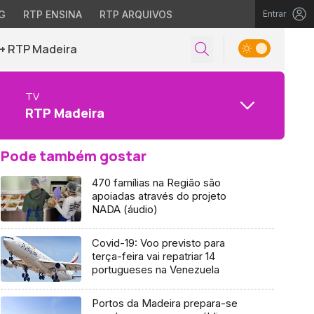
G
RTP ENSINA
RTP ARQUIVOS
Entrar
+ RTP Madeira
TV
RTP Madeira
Pode também gostar
470 famílias na Região são
apoiadas através do projeto
NADA (áudio)
Covid-19: Voo previsto para
terça-feira vai repatriar 14
portugueses na Venezuela
Portos da Madeira prepara-se