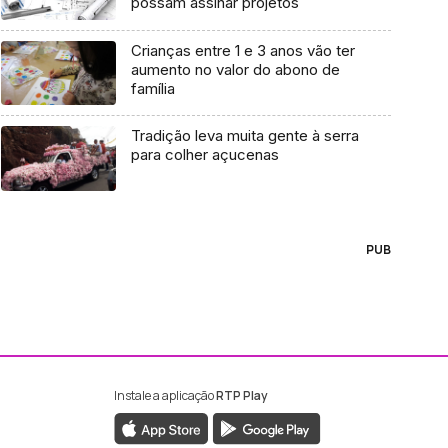
possam assinar projetos
Crianças entre 1 e 3 anos vão ter
aumento no valor do abono de
família
Tradição leva muita gente à serra
para colher açucenas
PUB
Instale a aplicação
RTP Play
ebook da RTP Madeira
nstagram da RTP Madeira