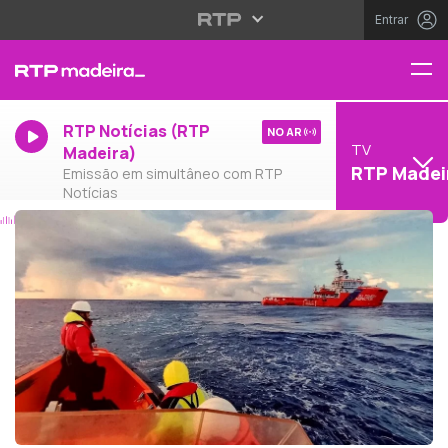
Entrar
RTP Notícias (RTP
NO AR
TV
Madeira)
RTP Madei
Emissão em simultâneo com RTP
Notícias