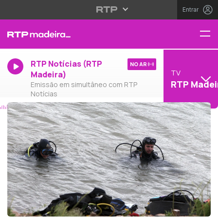
Entrar
RTP Notícias (RTP
NO AR
TV
Madeira)
RTP Madei
Emissão em simultâneo com RTP
Notícias