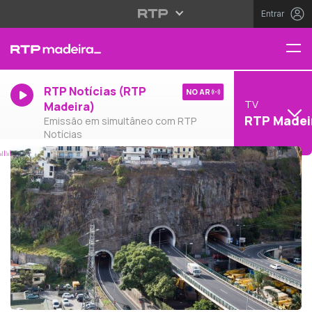
Entrar
RTP Notícias (RTP
NO AR
TV
Madeira)
RTP Madei
Emissão em simultâneo com RTP
Notícias