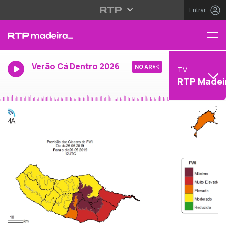
Entrar
Verão Cá Dentro 2026
NO AR
TV
RTP Madei