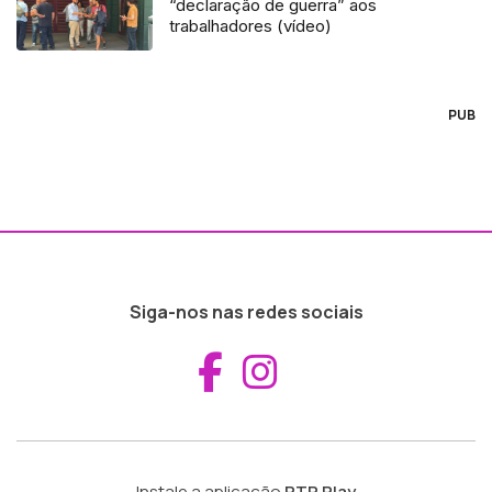
“declaração de guerra” aos
trabalhadores (vídeo)
PUB
Siga-nos nas redes sociais
Aceder ao Fac
Aceder ao I
Instale a aplicação
RTP Play