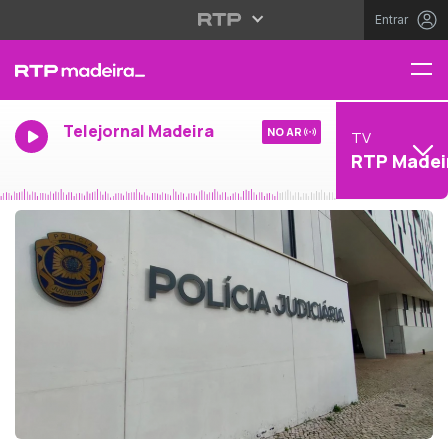
Entrar
Telejornal Madeira
NO AR
TV
RTP Madei