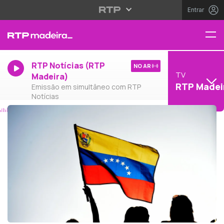
Entrar
RTP Notícias (RTP
NO AR
TV
Madeira)
RTP Madei
Emissão em simultâneo com RTP
Notícias