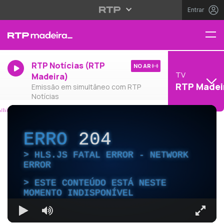
Entrar
RTP Notícias (RTP
NO AR
TV
Madeira)
RTP Madei
Emissão em simultâneo com RTP
Notícias
ERRO
204
HLS.JS FATAL ERROR - NETWORK
ERROR
ESTE CONTEÚDO ESTÁ NESTE
MOMENTO INDISPONÍVEL