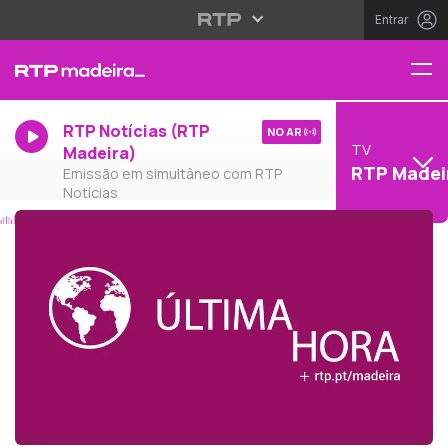
Entrar
RTP Notícias (RTP
NO AR
TV
Madeira)
RTP Madei
Emissão em simultâneo com RTP
Notícias