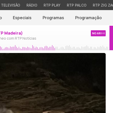
TELEVISÃO
RÁDIO
RTP PLAY
RTP PALCO
RTP ZIG ZA
o
Especiais
Programas
Programação
TP Madeira)
NO AR
neo com RTP Notícias