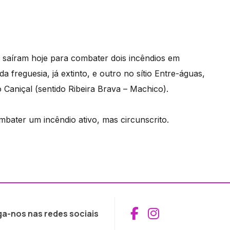
saíram hoje para combater dois incêndios em
a freguesia, já extinto, e outro no sítio Entre-águas,
o Caniçal (sentido Ribeira Brava – Machico).
mbater um incêndio ativo, mas circunscrito.
Aceder ao Fac
Aceder ao I
ga-nos nas redes sociais