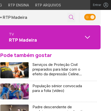
G
RTP ENSINA
RTP ARQUIVOS
Entrar
+ RTP Madeira
TV
RTP Madeira
Pode também gostar
Serviços de Proteção Civil
preparados para lidar com o
efeito da depressão Celine
(vídeo)
População sénior convocada
para a folia (vídeo)
Padre descendente de