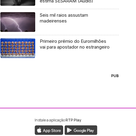
estima SESARAM (Áudio)
Seis mil raios assustam
madeirenses
Primeiro prémio do Euromilhões
vai para apostador no estrangeiro
PUB
Instale a aplicação
RTP Play
ebook da RTP Madeira
nstagram da RTP Madeira