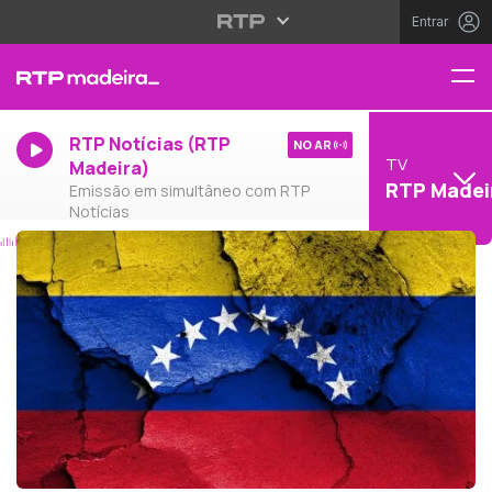
Entrar
RTP Notícias (RTP
NO AR
TV
Madeira)
RTP Madei
Emissão em simultâneo com RTP
Notícias