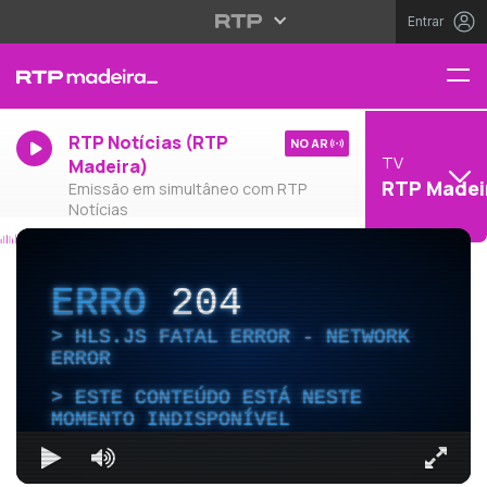
Entrar
RTP Notícias (RTP
NO AR
TV
Madeira)
RTP Madei
Emissão em simultâneo com RTP
Notícias
ERRO
204
HLS.JS FATAL ERROR - NETWORK
ERROR
ESTE CONTEÚDO ESTÁ NESTE
MOMENTO INDISPONÍVEL