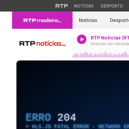
NOTÍCIAS
DESPORTO
Notícias
Desport
RTP Notícias (R
Emissão em simultâ
ERRO
204
HLS.JS FATAL ERROR - NETWORK E