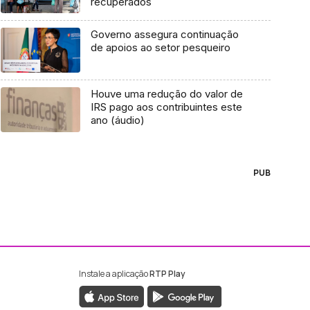
recuperados
Governo assegura continuação
de apoios ao setor pesqueiro
Houve uma redução do valor de
IRS pago aos contribuintes este
ano (áudio)
PUB
Instale a aplicação
RTP Play
ebook da RTP Madeira
nstagram da RTP Madeira