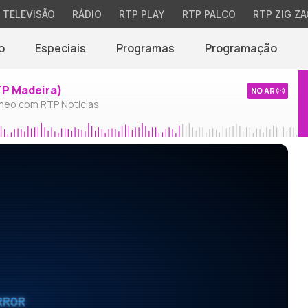
TELEVISÃO
RÁDIO
RTP PLAY
RTP PALCO
RTP ZIG ZA
o
Especiais
Programas
Programação
TP Madeira)
NO AR
neo com RTP Notícias
RROR