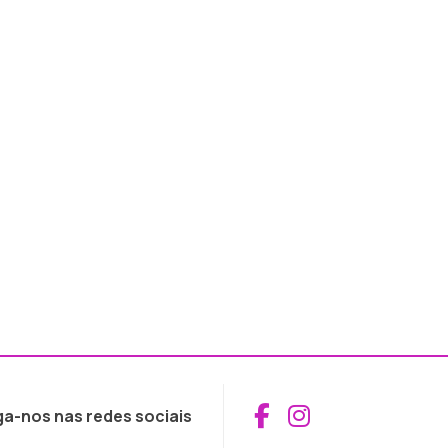
Aceder ao Fac
Aceder ao I
ga-nos nas redes sociais