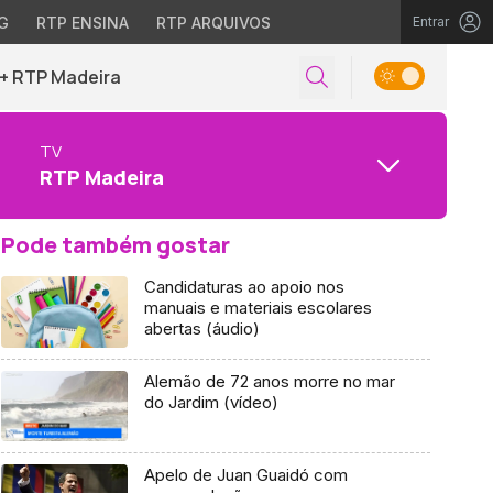
G
RTP ENSINA
RTP ARQUIVOS
Entrar
+ RTP Madeira
TV
RTP Madeira
Pode também gostar
Candidaturas ao apoio nos
manuais e materiais escolares
abertas (áudio)
Alemão de 72 anos morre no mar
do Jardim (vídeo)
Apelo de Juan Guaidó com