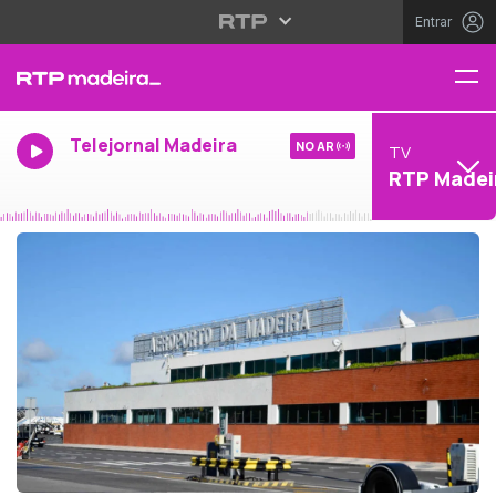
Entrar
Telejornal Madeira
NO AR
TV
RTP Madei