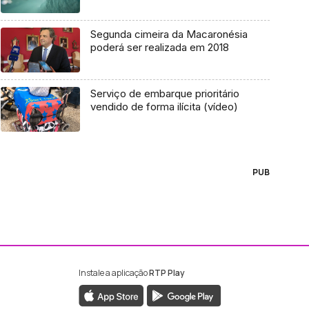
Segunda cimeira da Macaronésia
poderá ser realizada em 2018
Serviço de embarque prioritário
vendido de forma ilícita (vídeo)
PUB
Instale a aplicação
RTP Play
ebook da RTP Madeira
nstagram da RTP Madeira