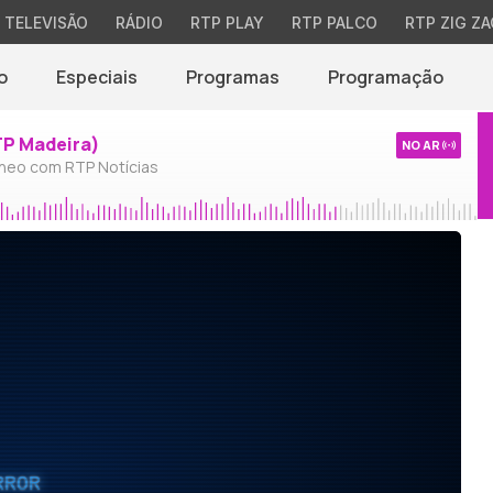
TELEVISÃO
RÁDIO
RTP PLAY
RTP PALCO
RTP ZIG ZA
o
Especiais
Programas
Programação
TP Madeira)
NO AR
neo com RTP Notícias
RROR