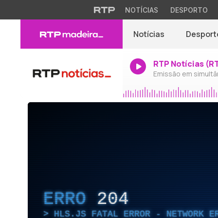
NOTÍCIAS
DESPORTO
Notícias
Desport
RTP Notícias (R
Emissão em simultâ
ERRO
204
HLS.JS FATAL ERROR - NETWORK E