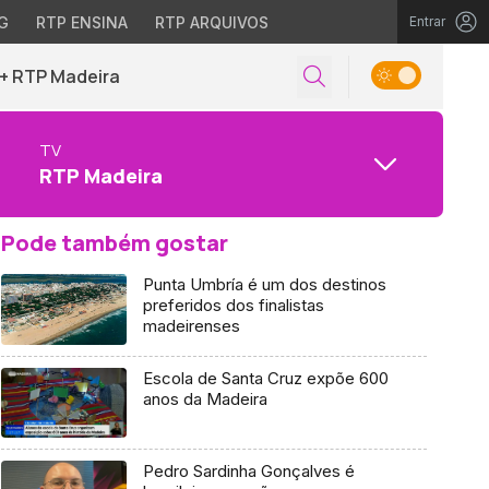
G
RTP ENSINA
RTP ARQUIVOS
Entrar
+ RTP Madeira
TV
RTP Madeira
Pode também gostar
Punta Umbría é um dos destinos
preferidos dos finalistas
madeirenses
Escola de Santa Cruz expõe 600
anos da Madeira
Pedro Sardinha Gonçalves é