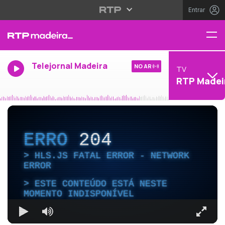
Entrar
Telejornal Madeira
NO AR
TV
RTP Madei
ERRO
204
HLS.JS FATAL ERROR - NETWORK
ERROR
ESTE CONTEÚDO ESTÁ NESTE
MOMENTO INDISPONÍVEL