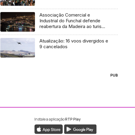
Associação Comercial e
Industrial do Funchal defende
reabertura da Madeira ao turismo
(Vídeo)
Atualização: 16 voos divergidos e
9 cancelados
PUB
Instale a aplicação
RTP Play
ebook da RTP Madeira
nstagram da RTP Madeira