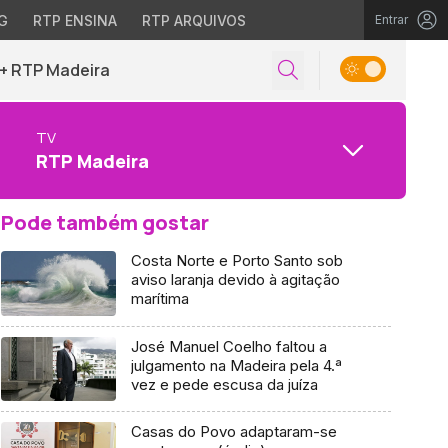
G
RTP ENSINA
RTP ARQUIVOS
Entrar
+ RTP Madeira
TV
RTP Madeira
Pode também gostar
Costa Norte e Porto Santo sob
aviso laranja devido à agitação
marítima
José Manuel Coelho faltou a
julgamento na Madeira pela 4.ª
vez e pede escusa da juíza
Casas do Povo adaptaram-se