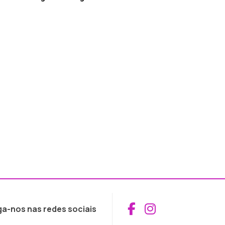
Aceder ao Fac
Aceder ao I
ga-nos nas redes sociais