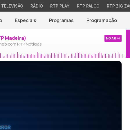
TELEVISÃO
RÁDIO
RTP PLAY
RTP PALCO
RTP ZIG ZA
o
Especiais
Programas
Programação
TP Madeira)
NO AR
neo com RTP Notícias
RROR