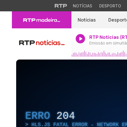
NOTÍCIAS
DESPORTO
Notícias
Desport
RTP Notícias (R
Emissão em simultâ
ERRO
204
HLS.JS FATAL ERROR - NETWORK E