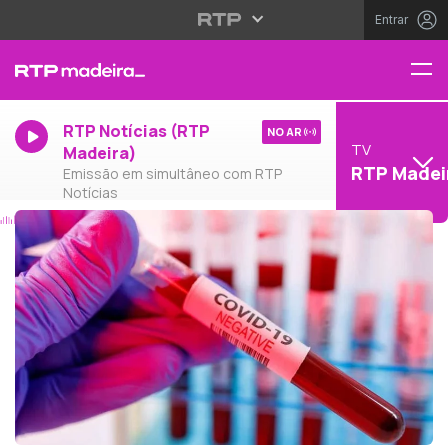
Entrar
RTP Notícias (RTP
NO AR
TV
Madeira)
RTP Madei
Emissão em simultâneo com RTP
Notícias