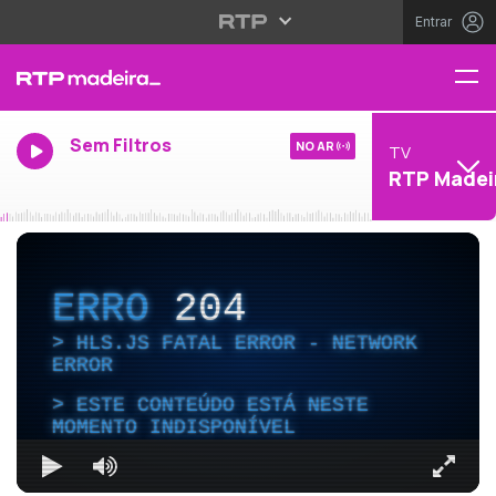
Entrar
Sem Filtros
NO AR
TV
RTP Madei
ERRO
204
HLS.JS FATAL ERROR - NETWORK
ERROR
ESTE CONTEÚDO ESTÁ NESTE
MOMENTO INDISPONÍVEL