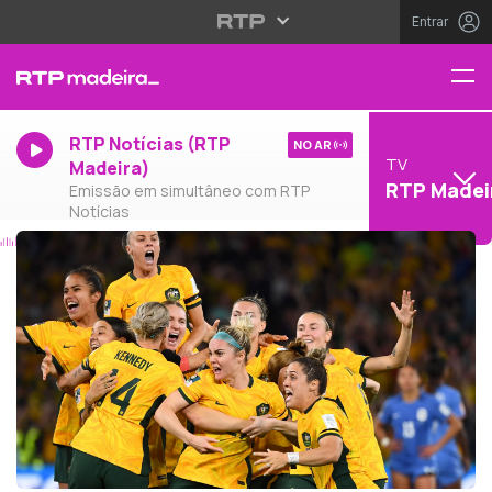
Entrar
RTP Notícias (RTP
NO AR
TV
Madeira)
RTP Madei
Emissão em simultâneo com RTP
Notícias