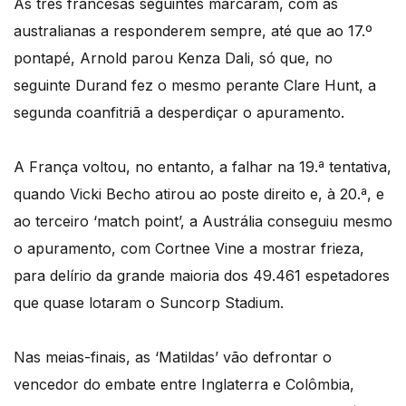
As três francesas seguintes marcaram, com as
australianas a responderem sempre, até que ao 17.º
pontapé, Arnold parou Kenza Dali, só que, no
seguinte Durand fez o mesmo perante Clare Hunt, a
segunda coanfitriã a desperdiçar o apuramento.
A França voltou, no entanto, a falhar na 19.ª tentativa,
quando Vicki Becho atirou ao poste direito e, à 20.ª, e
ao terceiro ‘match point’, a Austrália conseguiu mesmo
o apuramento, com Cortnee Vine a mostrar frieza,
para delírio da grande maioria dos 49.461 espetadores
que quase lotaram o Suncorp Stadium.
Nas meias-finais, as ‘Matildas’ vão defrontar o
vencedor do embate entre Inglaterra e Colômbia,