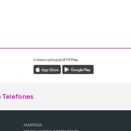
Instale a aplicação
RTP Play
ebook da RTP Madeira
nstagram da RTP Madeira
 Telefones
A EMPRESA