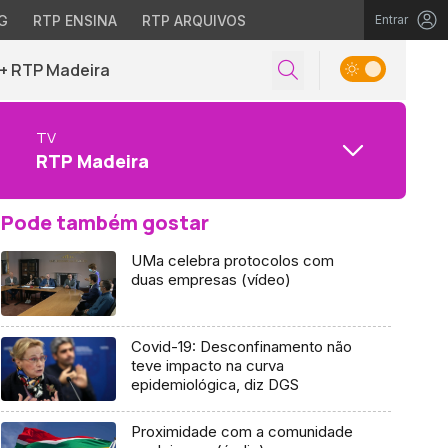
G
RTP ENSINA
RTP ARQUIVOS
Entrar
+ RTP Madeira
TV
RTP Madeira
Pode também gostar
UMa celebra protocolos com
duas empresas (vídeo)
Covid-19: Desconfinamento não
teve impacto na curva
epidemiológica, diz DGS
Proximidade com a comunidade