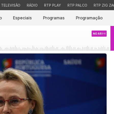
TELEVISÃO
RÁDIO
RTP PLAY
RTP PALCO
RTP ZIG ZA
o
Especiais
Programas
Programação
NO AR