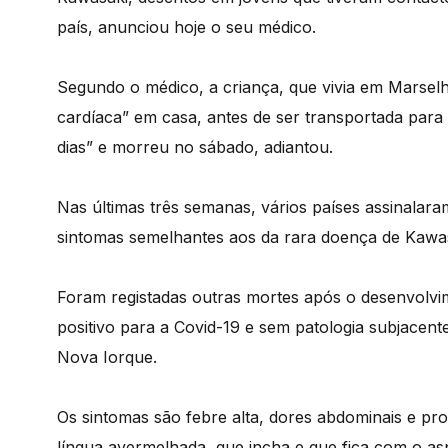
país, anunciou hoje o seu médico.
Segundo o médico, a criança, que vivia em Marsel
cardíaca” em casa, antes de ser transportada para o
dias” e morreu no sábado, adiantou.
Nas últimas três semanas, vários países assinala
sintomas semelhantes aos da rara doença de Kawas
Foram registadas outras mortes após o desenvolvim
positivo para a Covid-19 e sem patologia subjacen
Nova Iorque.
Os sintomas são febre alta, dores abdominais e pro
língua avermelhada, que incha e que fica com o a