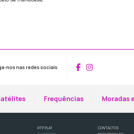
Aceder ao Fac
Aceder ao I
ga-nos nas redes sociais
atélites
Frequências
Moradas e
RTP PLAY
CONTACTOS