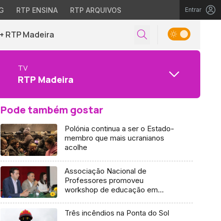
G
RTP ENSINA
RTP ARQUIVOS
Entrar
+ RTP Madeira
TV
RTP Madeira
Pode também gostar
Polónia continua a ser o Estado-
membro que mais ucranianos
acolhe
Associação Nacional de
Professores promoveu
workshop de educação em
Machico
Três incêndios na Ponta do Sol