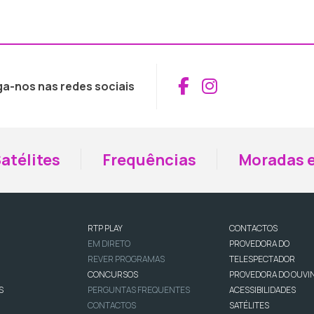
Aceder ao Fac
Aceder ao I
ga-nos nas redes sociais
atélites
Frequências
Moradas e
RTP PLAY
CONTACTOS
EM DIRETO
PROVEDORA DO
REVER PROGRAMAS
TELESPECTADOR
CONCURSOS
PROVEDORA DO OUVI
S
PERGUNTAS FREQUENTES
ACESSIBILIDADES
CONTACTOS
SATÉLITES