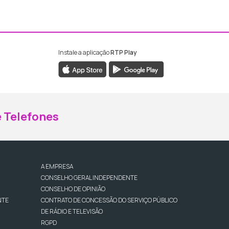
Instale a aplicação
RTP Play
ebook da RTP Madeira
nstagram da RTP Madeira
 Telefones
A EMPRESA
CONSELHO GERAL INDEPENDENTE
CONSELHO DE OPINIÃO
NTE
CONTRATO DE CONCESSÃO DO SERVIÇO PÚBLICO
DE RÁDIO E TELEVISÃO
RGPD