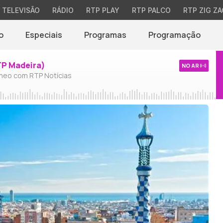
TELEVISÃO
RÁDIO
RTP PLAY
RTP PALCO
RTP ZIG ZA
o
Especiais
Programas
Programação
TP Madeira)
NO AR
neo com RTP Notícias