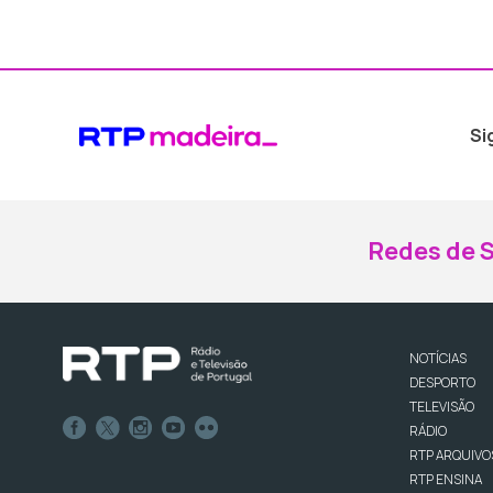
Si
Redes de S
NOTÍCIAS
DESPORTO
TELEVISÃO
RÁDIO
RTP ARQUIVO
RTP ENSINA